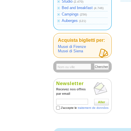
Studio
(2.470)
Bed and breakfast
(4.746)
Campings
(256)
Auberges
(121)
Acquista biglietti per:
Musei di Firenze
Musei di Siena
Chercher
Newsletter
Recevez nos offres
par email
Aller
J'accepte le
traitement de données