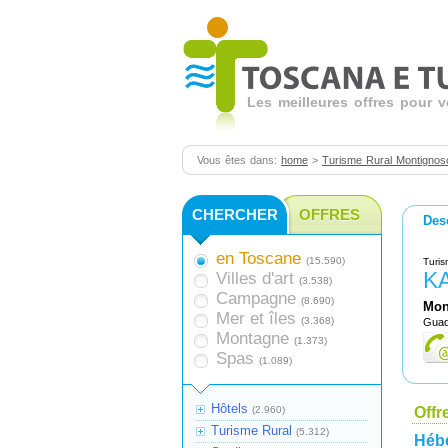
Les meilleures offres pour 
Vous êtes dans:
home
>
Turisme Rural Montignos
CHERCHER
OFFRES
Des
en Toscane
(15.590)
Turis
K
Villes d'art
(3.538)
Campagne
(8.690)
Mon
Mer et îles
(3.368)
Guada
Montagne
(1.373)
Spas
(1.089)
Hôtels
(2.960)
Offr
Turisme Rural
(5.312)
Héb