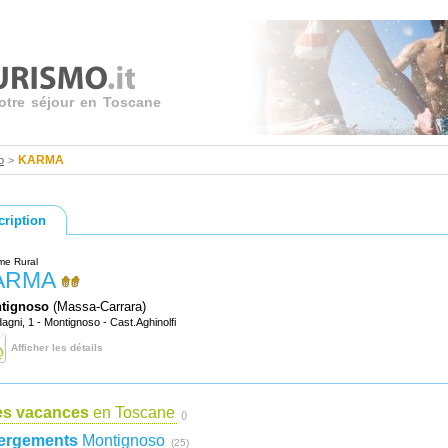
votre séjour en Toscane
KARMA
o
>
cription
me Rural
ARMA
tignoso
(Massa-Carrara)
gni, 1 - Montignoso - Cast.Aghinolfi
Afficher les détails
es vacances
en Toscane
()
ergements
Montignoso
(25)