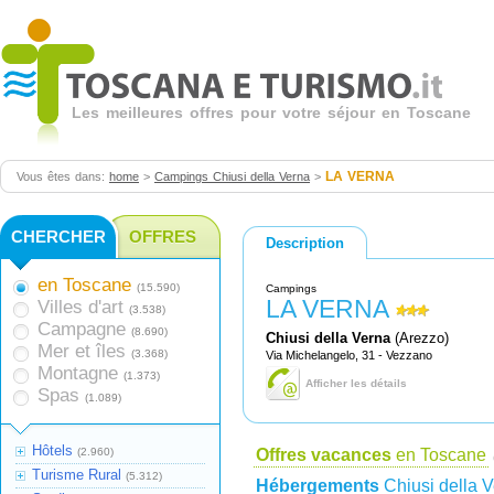
Les meilleures offres pour votre séjour en Toscane
LA VERNA
Vous êtes dans:
home
>
Campings Chiusi della Verna
>
CHERCHER
OFFRES
Description
en Toscane
(15.590)
Campings
LA VERNA
Villes d'art
(3.538)
Campagne
(8.690)
Chiusi della Verna
(Arezzo)
Mer et îles
(3.368)
Via Michelangelo, 31 - Vezzano
Montagne
(1.373)
Afficher les détails
Spas
(1.089)
Hôtels
(2.960)
Offres vacances
en Toscane
Turisme Rural
(5.312)
Hébergements
Chiusi della 