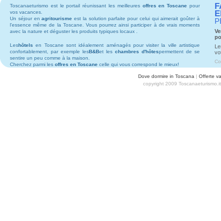
F
Toscanaeturismo est le portail réunissant les meilleures
offres en Toscane
pour
E
vos vacances.
Un séjour en
agritourisme
est la solution parfaite pour celui qui aimerait goûter à
P
l'essence même de la Toscane. Vous pourrez ainsi participer à de vrais moments
Ve
avec la nature et déguster les produits typiques locaux .
po
Les
hôtels
en Toscane sont idéalement aménagés pour visiter la ville artistique
Le
confortablement, par exemple les
B&B
et les
chambres d'hôtes
permettent de se
vo
sentire un peu comme à la maison.
Co
Cherchez parmi les
offres en Toscane
celle qui vous correspond le mieux!
Dove dormire in Toscana
|
Offerte v
copyright 2009 Toscanaeturismo.i