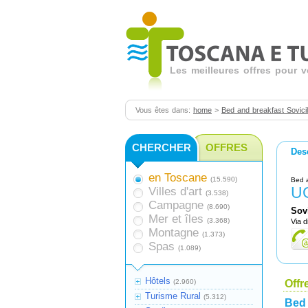
Les meilleures offres pour 
Vous êtes dans:
home
>
Bed and breakfast Sovicil
CHERCHER
OFFRES
Des
en Toscane
(15.590)
Bed 
U
Villes d'art
(3.538)
Campagne
(8.690)
Sovi
Mer et îles
(3.368)
Via d
Montagne
(1.373)
Spas
(1.089)
Hôtels
(2.960)
Offr
Turisme Rural
(5.312)
Bed 