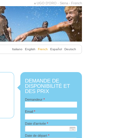
UGO D'ORO - Siena - French
Italiano
English
French
Español
Deutsch
DEMANDE DE
DISPONIBILITÉ ET
DES PRIX
Demandeur
*
Email
*
Date d'arrivée
*
Date de départ
*