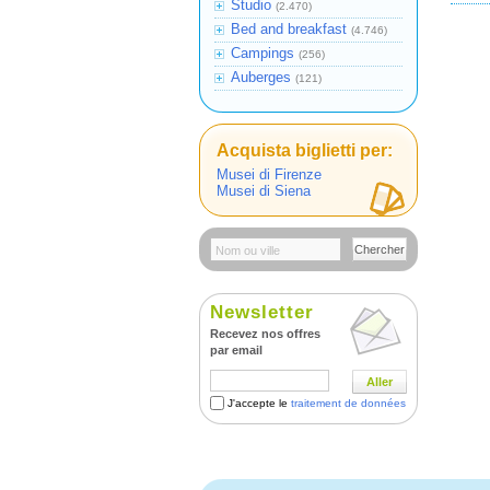
Studio
(2.470)
Bed and breakfast
(4.746)
Campings
(256)
Auberges
(121)
Acquista biglietti per:
Musei di Firenze
Musei di Siena
Chercher
Newsletter
Recevez nos offres
par email
Aller
J'accepte le
traitement de données