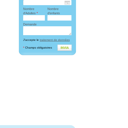
Nombre
Nombre
d'Adultes
*
d'enfants
Demande
J'accepte le
traitement de données
*
Champs obligatoires
INVIA