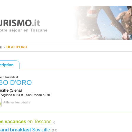
votre séjour en Toscane
UGO D'ORO
le
>
cription
and breakfast
GO D'ORO
cille
(Siena)
i Vigliano n. 54 B - San Rocco a Pilli
Afficher les détails
es vacances
en Toscane
()
and breakfast
Sovicille
(14)