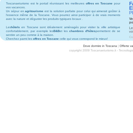
F
Toscanaeturismo est le portail réunissant les meilleures
offres en Toscane
pour
E
vos vacances.
Un séjour en
agritourisme
est la solution parfaite pour celui qui aimerait goûter à
P
l'essence même de la Toscane. Vous pourrez ainsi participer à de vrais moments
Ve
avec la nature et déguster les produits typiques locaux .
po
Les
hôtels
en Toscane sont idéalement aménagés pour visiter la ville artistique
Le
confortablement, par exemple les
B&B
et les
chambres d'hôtes
permettent de se
vo
sentire un peu comme à la maison.
Co
Cherchez parmi les
offres en Toscane
celle qui vous correspond le mieux!
Dove dormire in Toscana
|
Offerte v
copyright 2009 Toscanaeturismo.it - Tecnolog