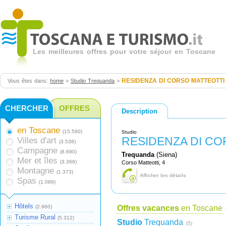
Les meilleures offres pour votre séjour en Toscane
RESIDENZA DI CORSO MATTEOTTI
Vous êtes dans:
home
>
Studio Trequanda
>
CHERCHER
OFFRES
Description
en Toscane
(15.590)
Studio
RESIDENZA DI CO
Villes d'art
(3.538)
Campagne
(8.690)
Trequanda
(Siena)
Mer et îles
(3.368)
Corso Matteotti, 4
Montagne
(1.373)
Afficher les détails
Spas
(1.089)
Hôtels
(2.960)
Offres vacances
en Toscane
Turisme Rural
(5.312)
Studio
Trequanda
(5)