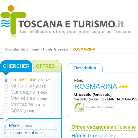
Les meilleures offres pour votre séjour en Toscane
ROSMARINA
Vous êtes dans:
home
>
Hôtels Grosseto
>
CHERCHER
OFFRES
Description
en Toscane
(15.590)
Hôtels
ROSMARINA
Villes d'art
(3.538)
Campagne
(8.690)
Grosseto
(Grosseto)
Mer et îles
(3.368)
Via delle Colonie, 35 - MARINA DI GROS
Montagne
(1.373)
Afficher les détails
Spas
(1.089)
Hôtels
(2.960)
Offres vacances
en Toscane
Turisme Rural
(5.312)
Hôtels
Grosseto
(51)