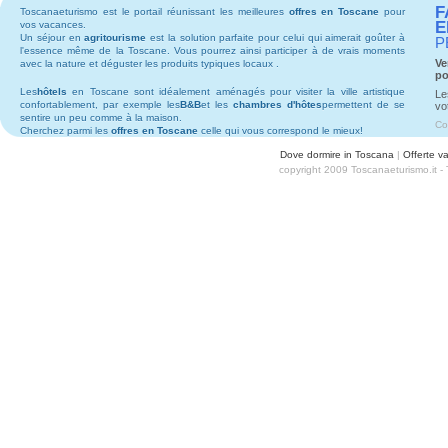
F
Toscanaeturismo est le portail réunissant les meilleures
offres en Toscane
pour
E
vos vacances.
Un séjour en
agritourisme
est la solution parfaite pour celui qui aimerait goûter à
P
l'essence même de la Toscane. Vous pourrez ainsi participer à de vrais moments
Ve
avec la nature et déguster les produits typiques locaux .
po
Les
hôtels
en Toscane sont idéalement aménagés pour visiter la ville artistique
Le
confortablement, par exemple les
B&B
et les
chambres d'hôtes
permettent de se
vo
sentire un peu comme à la maison.
Co
Cherchez parmi les
offres en Toscane
celle qui vous correspond le mieux!
Dove dormire in Toscana
|
Offerte v
copyright 2009 Toscanaeturismo.it -