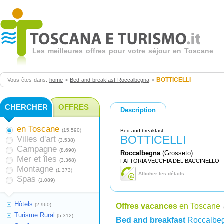
Les meilleures offres pour votre séjour en Toscane
BOTTICELLI
Vous êtes dans:
home
>
Bed and breakfast Roccalbegna
>
CHERCHER
OFFRES
Description
en Toscane
(15.590)
Bed and breakfast
BOTTICELLI
Villes d'art
(3.538)
Campagne
(8.690)
Roccalbegna
(Grosseto)
Mer et îles
(3.368)
FATTORIA VECCHIA DEL BACCINELLO -
Montagne
(1.373)
Afficher les détails
Spas
(1.089)
Hôtels
(2.960)
Offres vacances
en Toscane
Turisme Rural
(5.312)
Bed and breakfast
Roccalbe