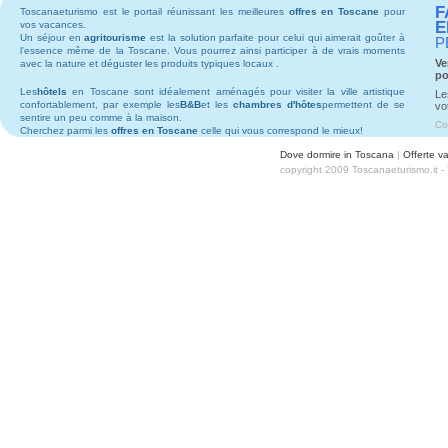
F
Toscanaeturismo est le portail réunissant les meilleures
offres en Toscane
pour
E
vos vacances.
Un séjour en
agritourisme
est la solution parfaite pour celui qui aimerait goûter à
P
l'essence même de la Toscane. Vous pourrez ainsi participer à de vrais moments
Ve
avec la nature et déguster les produits typiques locaux .
po
Les
hôtels
en Toscane sont idéalement aménagés pour visiter la ville artistique
Le
confortablement, par exemple les
B&B
et les
chambres d'hôtes
permettent de se
vo
sentire un peu comme à la maison.
Co
Cherchez parmi les
offres en Toscane
celle qui vous correspond le mieux!
Dove dormire in Toscana
|
Offerte v
copyright 2009 Toscanaeturismo.it 