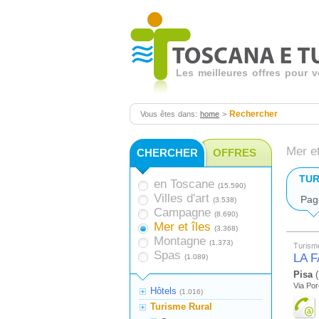
Les meilleures offres pour 
Rechercher
Vous êtes dans:
home
>
Mer et
CHERCHER
OFFRES
TUR
en Toscane
(15.590)
Villes d'art
Pag
(3.538)
Campagne
(8.690)
Mer et îles
(3.368)
Montagne
(1.373)
Turism
Spas
LA 
(1.089)
Pisa
(
Via Por
Hôtels
(1.016)
Turisme Rural