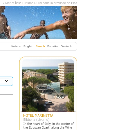
Mer et îles: Turisme Rural dans la province de Pisa
Italiano
English
French
Español
Deutsch