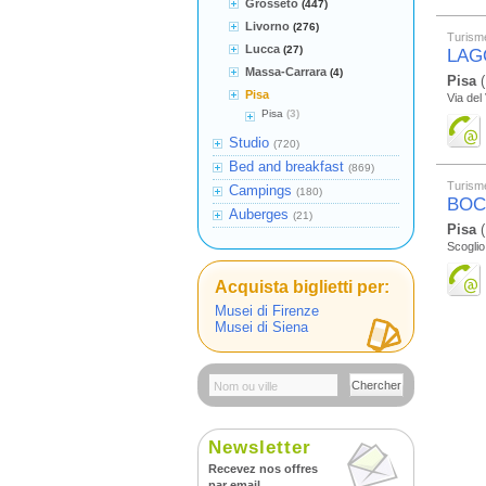
Grosseto
(447)
Livorno
(276)
Turism
Lucca
(27)
LAG
Massa-Carrara
(4)
Pisa
(
Pisa
Via del
Pisa
(3)
Studio
(720)
Bed and breakfast
(869)
Turism
Campings
(180)
BOC
Auberges
(21)
Pisa
(
Scoglio
Acquista biglietti per:
Musei di Firenze
Musei di Siena
Chercher
Newsletter
Recevez nos offres
par email