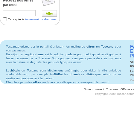
Recevez nos offres
par email
Aller
J'accepte le
traitement de données
F
Toscanaeturismo est le portail réunissant les meilleures
offres en Toscane
pour
E
vos vacances.
Un séjour en
agritourisme
est la solution parfaite pour celui qui aimerait goûter à
P
l'essence même de la Toscane. Vous pourrez ainsi participer à de vrais moments
Ve
avec la nature et déguster les produits typiques locaux .
po
Les
hôtels
en Toscane sont idéalement aménagés pour visiter la ville artistique
Le
confortablement, par exemple les
B&B
et les
chambres d'hôtes
permettent de se
vo
sentire un peu comme à la maison.
Co
Cherchez parmi les
offres en Toscane
celle qui vous correspond le mieux!
Dove dormire in Toscana
|
Offerte v
copyright 2009 Toscanaeturi