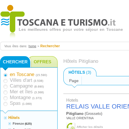
Les meilleures offres pour votre séjour en Toscane
Rechercher
Vous êtes dans:
home
>
Hôtels Pitigliano
CHERCHER
OFFRES
HÔTELS
(3)
en Toscane
(15.590)
Villes d'art
Page
(3.538)
Campagne
(8.690)
Mer et îles
(3.368)
Montagne
(1.373)
Hotels
Spas
(1.089)
RELAIS VALLE ORIE
Pitigliano
(Grosseto)
Hôtels
VALLE ORIENTINA
Firenze
(625)
Afficher les détails