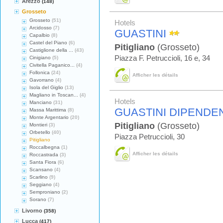
Arezzo
(148)
Grosseto
Grosseto
(51)
Hotels
Arcidosso
(7)
GUASTINI
Capalbio
(8)
Castel del Piano
(6)
Pitigliano
(Grosseto)
Castiglione della ...
(43)
Piazza F. Petruccioli, 16 e, 34
Cinigiano
(5)
Civitella Paganico...
(4)
Follonica
(24)
Afficher les détails
Gavorrano
(4)
Isola del Giglio
(13)
Magliano in Toscan...
(4)
Hotels
Manciano
(31)
GUASTINI DIPENDE
Massa Marittima
(8)
Monte Argentario
(20)
Pitigliano
(Grosseto)
Montieri
(3)
Orbetello
(40)
Piazza Petruccioli, 30
Pitigliano
Roccalbegna
(1)
Afficher les détails
Roccastrada
(3)
Santa Fiora
(6)
Scansano
(4)
Scarlino
(9)
Seggiano
(4)
Semproniano
(2)
Sorano
(7)
Livorno
(358)
Lucca
(417)